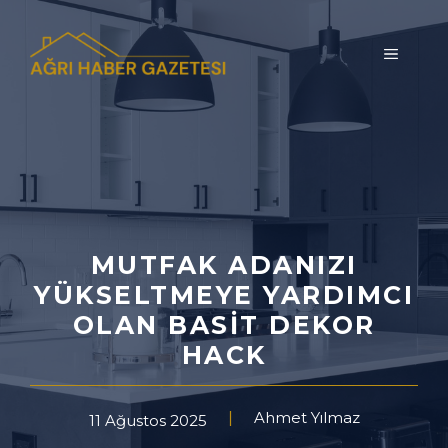
İçeriğe
atla
MENÜ
MUTFAK ADANIZI
YÜKSELTMEYE YARDIMCI
OLAN BASIT DEKOR
HACK
Ahmet Yılmaz
11 Ağustos 2025