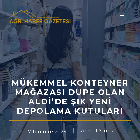
İçeriğe
atla
MENÜ
MÜKEMMEL KONTEYNER
MAĞAZASI DUPE OLAN
ALDI’DE ŞIK YENI
DEPOLAMA KUTULARI
Ahmet Yılmaz
17 Temmuz 2025