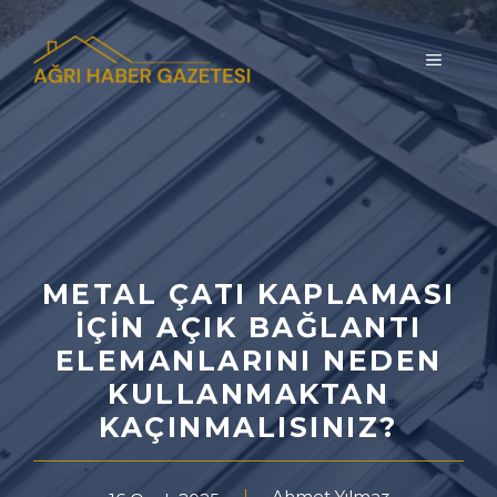
İçeriğe
atla
MENÜ
METAL ÇATI KAPLAMASI
İÇIN AÇIK BAĞLANTI
ELEMANLARINI NEDEN
KULLANMAKTAN
KAÇINMALISINIZ?
Ahmet Yılmaz