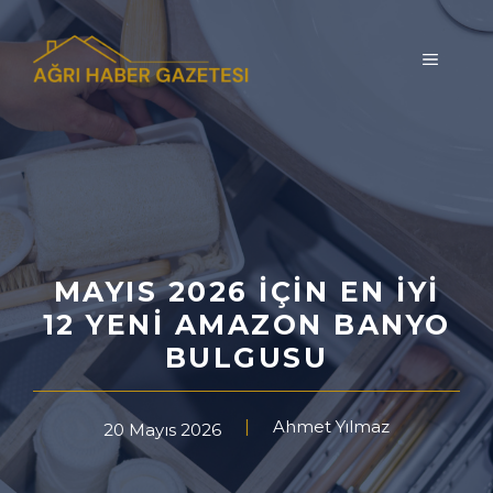
İçeriğe
atla
MENÜ
MAYIS 2026 İÇIN EN İYI
12 YENI AMAZON BANYO
BULGUSU
Ahmet Yılmaz
20 Mayıs 2026