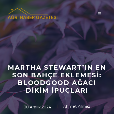
İçeriğe
atla
MENÜ
MARTHA STEWART’IN EN
SON BAHÇE EKLEMESI:
BLOODGOOD AĞACI
DIKIM İPUÇLARI
Ahmet Yılmaz
30 Aralık 2024