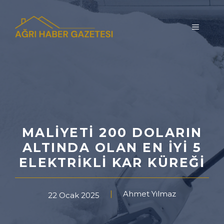
İçeriğe
atla
MENÜ
MALIYETI 200 DOLARIN
ALTINDA OLAN EN İYI 5
ELEKTRIKLI KAR KÜREĞI
Ahmet Yılmaz
22 Ocak 2025