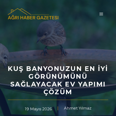
İçeriğe
atla
MENÜ
KUŞ BANYONUZUN EN İYI
GÖRÜNÜMÜNÜ
SAĞLAYACAK EV YAPIMI
ÇÖZÜM
Ahmet Yılmaz
19 Mayıs 2026