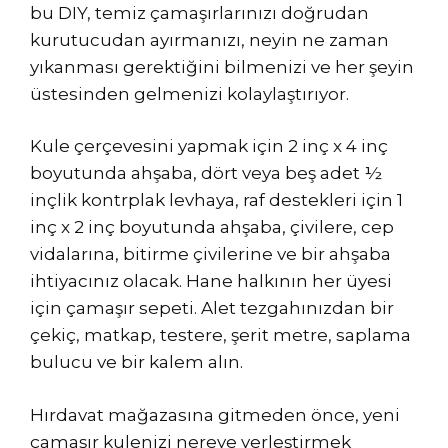
bu DIY, temiz çamaşırlarınızı doğrudan
kurutucudan ayırmanızı, neyin ne zaman
yıkanması gerektiğini bilmenizi ve her şeyin
üstesinden gelmenizi kolaylaştırıyor.
Kule çerçevesini yapmak için 2 inç x 4 inç
boyutunda ahşaba, dört veya beş adet ½
inçlik kontrplak levhaya, raf destekleri için 1
inç x 2 inç boyutunda ahşaba, çivilere, cep
vidalarına, bitirme çivilerine ve bir ahşaba
ihtiyacınız olacak. Hane halkının her üyesi
için çamaşır sepeti. Alet tezgahınızdan bir
çekiç, matkap, testere, şerit metre, saplama
bulucu ve bir kalem alın.
Hırdavat mağazasına gitmeden önce, yeni
çamaşır kulenizi nereye yerleştirmek