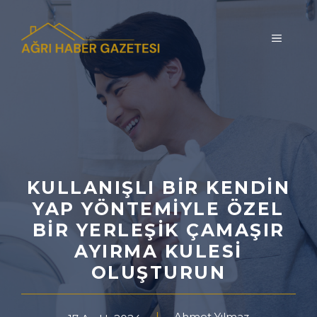
İçeriğe
atla
MENÜ
KULLANIŞLI BIR KENDIN
YAP YÖNTEMIYLE ÖZEL
BIR YERLEŞIK ÇAMAŞIR
AYIRMA KULESI
OLUŞTURUN
Ahmet Yılmaz