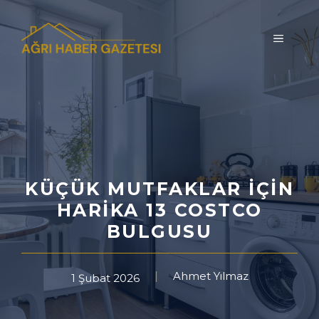
İçeriğe
atla
MENÜ
KÜÇÜK MUTFAKLAR İÇIN
HARIKA 13 COSTCO
BULGUSU
Ahmet Yılmaz
1 Şubat 2026