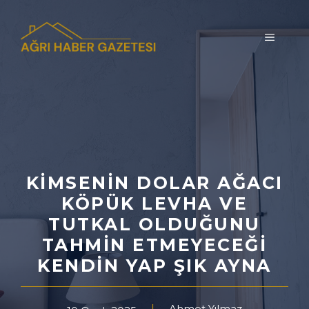
İçeriğe
atla
MENÜ
KIMSENIN DOLAR AĞACI
KÖPÜK LEVHA VE
TUTKAL OLDUĞUNU
TAHMIN ETMEYECEĞI
KENDIN YAP ŞIK AYNA
Ahmet Yılmaz