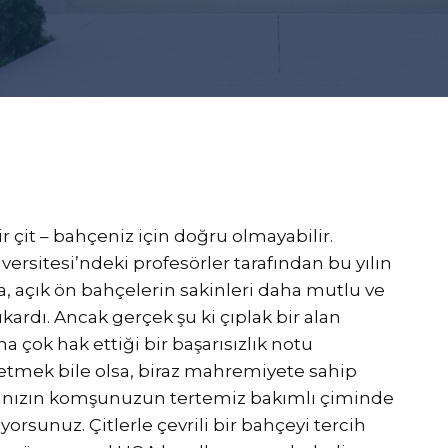
bir çit – bahçeniz için doğru olmayabilir.
iversitesi’ndeki profesörler tarafından bu yılın
a, açık ön bahçelerin sakinleri daha mutlu ve
ıkardı. Ancak gerçek şu ki çıplak bir alan
çok hak ettiği bir başarısızlık notu
tmek bile olsa, biraz mahremiyete sahip
aşınızın komşunuzun tertemiz bakımlı çiminde
orsunuz. Çitlerle çevrili bir bahçeyi tercih