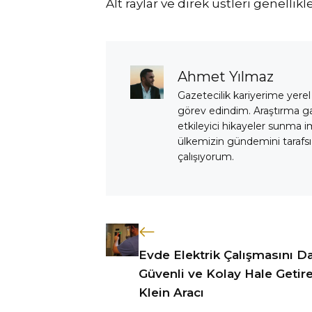
Alt raylar ve direk üstleri genellikl
Ahmet Yılmaz
Gazetecilik kariyerime yerel
görev edindim. Araştırma 
etkileyici hikayeler sunma i
ülkemizin gündemini tarafsız
çalışıyorum.
Evde Elektrik Çalışmasını D
Güvenli ve Kolay Hale Getir
Klein Aracı