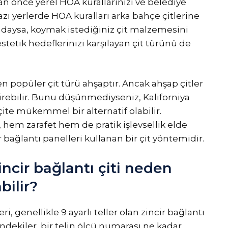
dan önce yerel HOA kurallarınızı ve belediye
zı yerlerde HOA kuralları arka bahçe çitlerine
ndaysa, koymak istediğiniz çit malzemesini
estetik hedeflerinizi karşılayan çit türünü de
en popüler çit türü ahşaptır. Ancak ahşap çitler
irebilir. Bunu düşünmediyseniz, Kaliforniya
p çite mükemmel bir alternatif olabilir.
ti, hem zarafet hem de pratik işlevsellik elde
 bağlantı panelleri kullanan bir çit yöntemidir.
zincir bağlantı çiti neden
ilir?
eri, genellikle 9 ayarlı teller olan zincir bağlantı
ündekiler, bir telin ölçü numarası ne kadar