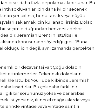
ndan biraz daha fazla depolama alanı sunar. Bu
 ihtiyaç duyanlar için daha iyi bir seçenek
azladan yer kalırsa, bunu tabak veya büyük
şyaları saklamak için kullanabilirsiniz. Dolap
bir seçim olduğundan benzersiz dekor
idealdir. Jeremiah Brent’in 1stDibs ile
hakkında konuşurken söylediği gibi, “Buna
el olduğu için değil, aynı zamanda gerçekten
”
nemli bir dezavantaj var: Çoğu dolabın
ket ettirilemezler. Tekerlekli dolapların
nellikle 1stDibs YouTube klibinde Jeremiah
aha kısadırlar. Bu çok daha farklı bir
 ilgili bir sorununuz yoksa ve bar arabası
mek istiyorsanız, ikinci el mağazalarda veya
elerinde vintage veya vintage esintili