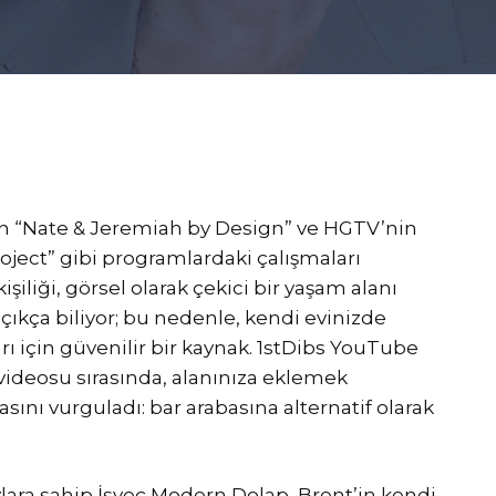
in “Nate & Jeremiah by Design” ve HGTV’nin
ect” gibi programlardaki çalışmaları
işiliği, görsel olarak çekici bir yaşam alanı
ıkça biliyor; bu nedenle, kendi evinizde
ı için güvenilir bir kaynak. 1stDibs YouTube
videosu sırasında, alanınıza eklemek
sını vurguladı: bar arabasına alternatif olarak
lara sahip İsveç Modern Dolap, Brent’in kendi