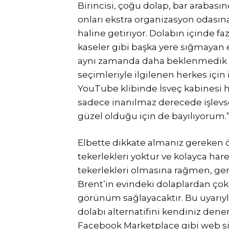
Birincisi, çoğu dolap, bar arabası
onları ekstra organizasyon odasına
haline getiriyor. Dolabın içinde f
kaseler gibi başka yere sığmayan e
aynı zamanda daha beklenmedik 
seçimleriyle ilgilenen herkes için 
YouTube klibinde İsveç kabinesi 
sadece inanılmaz derecede işlevs
güzel olduğu için de bayılıyorum.
Elbette dikkate almanız gereken ö
tekerlekleri yoktur ve kolayca hare
tekerlekleri olmasına rağmen, ge
Brent’in evindeki dolaplardan çok d
görünüm sağlayacaktır. Bu uyarıyla
dolabı alternatifini kendiniz dene
Facebook Marketplace gibi web sit