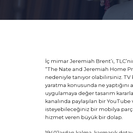
İç mimar Jeremiah Brent’i, TLC’n
“The Nate and Jeremiah Home Proj
nedeniyle tanıyor olabilirsiniz. TV k
yaratma konusunda ne yaptığını aç
uygulamaya değer tasarım kararlar
kanalında paylaşılan bir YouTube 
isteyebileceğiniz bir mobilya parça
hizmet veren büyük bir dolap.
1940’lardan kalma, karmaşık detay