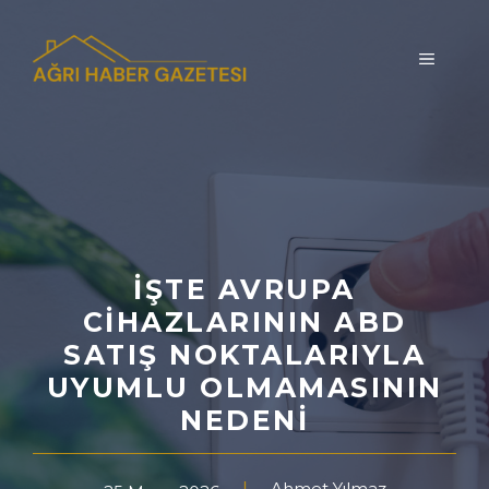
İçeriğe
atla
MENÜ
İŞTE AVRUPA
CIHAZLARININ ABD
SATIŞ NOKTALARIYLA
UYUMLU OLMAMASININ
NEDENI
Ahmet Yılmaz