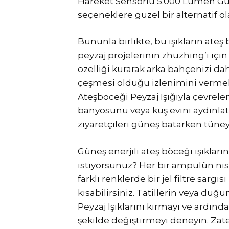
Hareket Sensörlü 5.000 Lümen Güneş
seçeneklere güzel bir alternatif ola
Bununla birlikte, bu ışıkların ate
peyzaj projelerinin zhuzhing’i için 
özelliği kurarak arka bahçenizi da
çeşmesi olduğu izlenimini vermek 
Ateşböceği Peyzaj Işığıyla çevrel
banyosunu veya kuş evini aydınlatm
ziyaretçileri güneş batarken tüneyec
Güneş enerjili ateş böceği ışıkları
istiyorsunuz? Her bir ampulün ni
farklı renklerde bir jel filtre sargı
kısabilirsiniz. Tatillerin veya düğü
Peyzaj Işıklarını kırmayı ve ardınd
şekilde değiştirmeyi deneyin. Zate