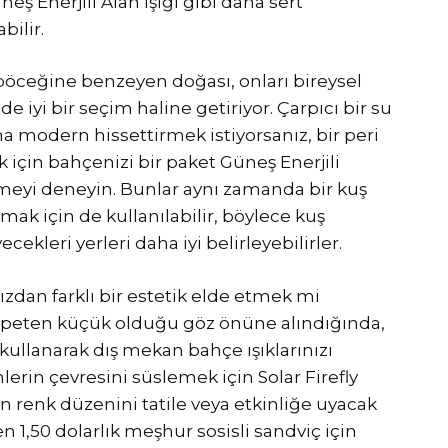
 Enerjili Alan Işığı gibi daha sert
bilir.
ş böceğine benzeyen doğası, onları bireysel
de iyi bir seçim haline getiriyor. Çarpıcı bir su
ha modern hissettirmek istiyorsanız, bir peri
için bahçenizi bir paket Güneş Enerjili
emeyi deneyin. Bunlar aynı zamanda bir kuş
ak için de kullanılabilir, böylece kuş
ekleri yerleri daha iyi belirleyebilirler.
nızdan farklı bir estetik elde etmek mi
speten küçük olduğu göz önüne alındığında,
sı kullanarak dış mekan bahçe ışıklarınızı
nlerin çevresini süslemek için Solar Firefly
an renk düzenini tatile veya etkinliğe uyacak
n 1,50 dolarlık meşhur sosisli sandviç için