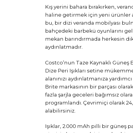
Kış yerini bahara bırakırken, vera
haline getirmek için yeni ürünler
bu, bir dizi veranda mobilyası bul
bahçedeki barbekü oyunlarını geliş
mekan barındırmada herkesin dik
aydınlatmadır.
Costco’nun Taze Kaynaklı Güneş Ener
Dize Peri Işıkları setine mükemme
alanınızı aydınlatmanıza yardımcı 
Brite markasının bir parçası olar
fazla şarjla geceleri bağımsız ola
programlandı. Çevrimiçi olarak 24,
alabilirsiniz.
Işıklar, 2.000 mAh pilli bir güneş pa