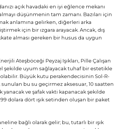
ndanızı açık havadaki en iyi eğlence mekanı
 almayı düşünmenin tam zamanı. Bazıları için
mak anlamına gelirken, diğerleri arka
tirmek için bir ızgara arayacak. Ancak, dış
kate alması gereken bir husus da uygun
jili Ateşböceği Peyzaj Işıkları, Pille Çalışan
l şekilde uyum sağlayacak tuhaf bir estetikle
olabilir. Büyük kutu perakendecisinin Sol-R-
ak sunulan bu su geçirmez aksesuar, 10 saatten
rak yanacak ve şafak vakti kapanacak şekilde
99 dolara dört ışık setinden oluşan bir paket
neline bağlı olarak gelir; bu, tutarlı bir ışık