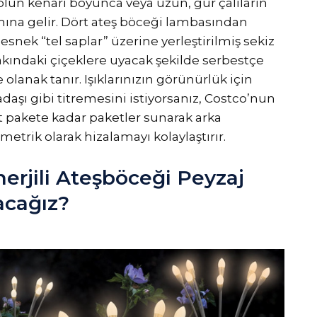
yolun kenarı boyunca veya uzun, gür çalıların
amına gelir. Dört ateş böceği lambasından
 esnek “tel saplar” üzerine yerleştirilmiş sekiz
n yakındaki çiçeklere uyacak şekilde serbestçe
olanak tanır. Işıklarınızın görünürlük için
aşı gibi titremesini istiyorsanız, Costco’nun
rt pakete kadar paketler sunarak arka
etrik olarak hizalamayı kolaylaştırır.
erjili Ateşböceği Peyzaj
acağız?