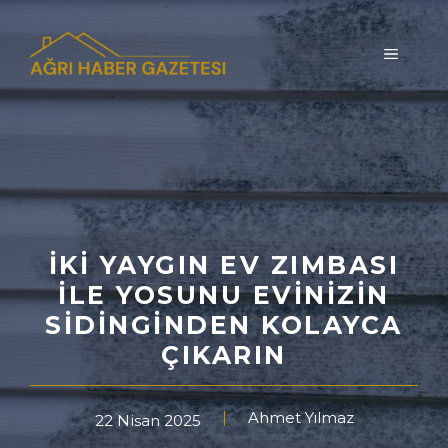
İçeriğe
atla
MENÜ
İKI YAYGIN EV ZIMBASI
ILE YOSUNU EVINIZIN
SIDINGINDEN KOLAYCA
ÇIKARIN
Ahmet Yılmaz
22 Nisan 2025