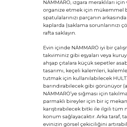
NÄMMARÖ, ızgara meraklıları için
organize etmek için mükemmel bir
spatulalarınızı parçanın arkasınd
kaplarda (saklama sorunlarınızı ç
rafta saklayın.
Evin içinde NÄMMARÖ iyi bir çalışm
takviminiz gibi eşyaları veya kuruy
ahşap çıtalara küçük sepetler as
tasarımı, keçeli kalemleri, kalemle
tutmak için kullanılabilecek HULT
barındırabilecek gibi görünüyor (
NÄMMARÖ’ye sığması için takılma
parmaklı bireyler için bir iç mekan 
karıştırabilecek bitki ile ilgili t
konum sağlayacaktır. Arka taraf, ta
evinizin görsel çekiciliğini artırabil