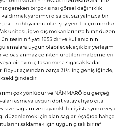
e yöntemi vardır – mevcut metrekare alanınız
z gereken birçok sinsi görsel dağınıklık
 kaldırmak yardımcı olsa da, sizi yalnızca bir
rçekten ihtiyacınız olan şey yeni bir çözümdür.
 ünitesi, iç ve dış mekanlarınıza biraz düzen
nitesinin fiyatı 185$’dır ve kullanıcının
uygulamalara uygun olabilecek açık bir yerleşim
n ve paslanmaz çelikten üretilen malzemeleri,
eya bir evin iç tasarımına sığacak kadar
ır. Boyut açısından parça 31½ inç genişliğinde,
ksekliğindedir.
sarımı çok yönlüdür ve NÄMMARÖ bu gerçeği
eşyaları asmaya uygun dört yatay ahşap çıta
 size sağlam ve dayanıklı bir iş istasyonu veya
ğı düzenlemek için alan sağlar. Aşağıda bahçe
tularını saklamak için uygun çıtalı bir raf