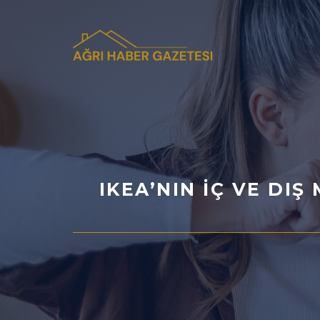
İçeriğe
atla
IKEA’NIN İÇ VE DIŞ