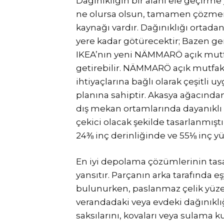
Dağınıklığın bir alanı ele geçirm
ne olursa olsun, tamamen çözmeni
kaynağı vardır. Dağınıklığı ortadan
yere kadar götürecektir; Bazen ge
IKEA’nın yeni NÄMMARÖ açık mutfak
getirebilir. NÄMMARÖ açık mutfak ü
ihtiyaçlarına bağlı olarak çeşitli 
planına sahiptir. Akasya ağacında
dış mekan ortamlarında dayanıklı v
çekici olacak şekilde tasarlanmışt
24⅜ inç derinliğinde ve 55⅛ inç yü
En iyi depolama çözümlerinin ta
yansıtır. Parçanın arka tarafında 
bulunurken, paslanmaz çelik yüzey
verandadaki veya evdeki dağınıklı
saksılarını, kovaları veya sulama ku