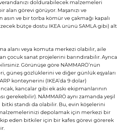
 verandanızı doldurabilecek malzemeleri
 alan görevi görüyor. Maşanızı ve
an asın ve bir torba kömür ve çakmağı kapalı
özecek bütçe dostu IKEA ürünü SAMLA gibi) alt
a alanı veya komuta merkezi olabilir, aile
an çocuk sanat projelerini barındırabilir. Ayrıca
abilirsiniz. Görünüşe göre NÄMMARÖ’nün
ri, güneş gözlüklerini ve diğer günlük eşyaları
ARP konteynerini (IKEA’da 9 dolar)
ancak, kancalar gibi ek askı ekipmanlarının
sı gerekebilir). NÄMMARÖ aynı zamanda yeşil
bitki standı da olabilir. Bu, evin köşelerini
üm malzemelerinizi depolamak için merkezi bir
kip eden bitkiler için bir kafes görevi görerek
ir.