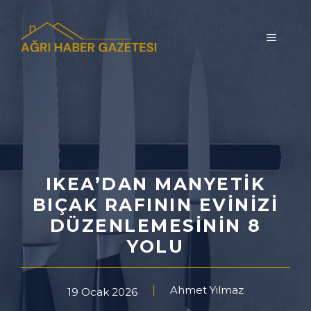
İçeriğe
atla
MENÜ
IKEA’DAN MANYETIK
BIÇAK RAFININ EVINIZI
DÜZENLEMESININ 8
YOLU
Ahmet Yılmaz
19 Ocak 2026