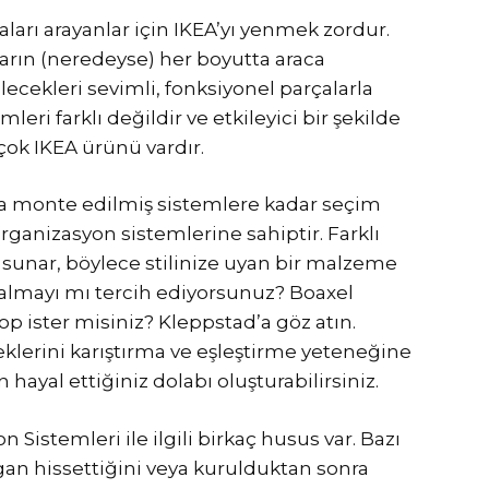
ları arayanlar için IKEA’yı yenmek zordur.
ların (neredeyse) her boyutta araca
ecekleri sevimli, fonksiyonel parçalarla
eri farklı değildir ve etkileyici bir şekilde
rçok IKEA ürünü vardır.
a monte edilmiş sistemlere kadar seçim
organizasyon sistemlerine sahiptir. Farklı
 sunar, böylece stilinize uyan bir malzeme
ar almayı mı tercih ediyorsunuz? Boaxel
op ister misiniz? Kleppstad’a göz atın.
klerini karıştırma ve eşleştirme yeteneğine
hayal ettiğiniz dolabı oluşturabilirsiniz.
Sistemleri ile ilgili birkaç husus var. Bazı
gan hissettiğini veya kurulduktan sonra