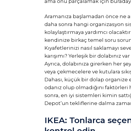
ama onu parçalamak için buradayı
Aramanıza başlamadan önce ne ara
daha sonra hangi organizasyon sis
kolaylaştırmaya yardımcı olacaktır
kendinize birkaç temel soru soru
Kıyafetlerinizi nasıl saklamayı sever
karışımı? Yerleşik bir dolabınız va
Ayrıca, dolabınıza girerken her şe
veya çekmecelere ve kutulara sıkı
Dahası, küçük bir dolap organize et
odanız olup olmadığını faktörleri 
sonra, en iyi sistemleri kimin sat
Depot’un tekliflerine dalma zaman
IKEA: Tonlarca seçene
kontrol edin