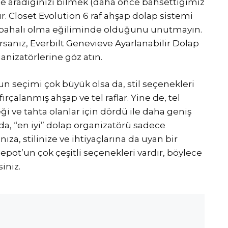
ne aradığınızı bilmek (daha önce bahsettiğimiz
ır. Closet Evolution 6 raf ahşap dolap sistemi
a pahalı olma eğiliminde olduğunu unutmayın.
sanız, Everbilt Genevieve Ayarlanabilir Dolap
anizatörlerine göz atın.
n seçimi çok büyük olsa da, stil seçenekleri
 fırçalanmış ahşap ve tel raflar. Yine de, tel
ği ve tahta olanlar için dördü ile daha geniş
a, “en iyi” dolap organizatörü sadece
ıza, stilinize ve ihtiyaçlarına da uyan bir
ot’un çok çeşitli seçenekleri vardır, böylece
iniz.