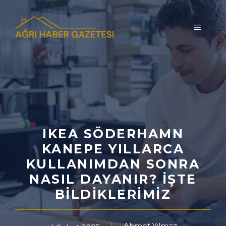
İçeriğe
atla
MENÜ
IKEA SÖDERHAMN
KANEPE YILLARCA
KULLANIMDAN SONRA
NASIL DAYANIR? İŞTE
BILDIKLERIMIZ
Ahmet Yılmaz