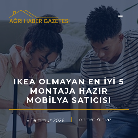
İçeriğe
atla
MENÜ
IKEA OLMAYAN EN İYI 5
MONTAJA HAZIR
MOBILYA SATICISI
Ahmet Yılmaz
8 Temmuz 2026