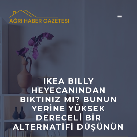
İçeriğe
atla
MENÜ
IKEA BILLY
HEYECANINDAN
BIKTINIZ MI? BUNUN
YERINE YÜKSEK
DERECELI BIR
ALTERNATIFI DÜŞÜNÜN