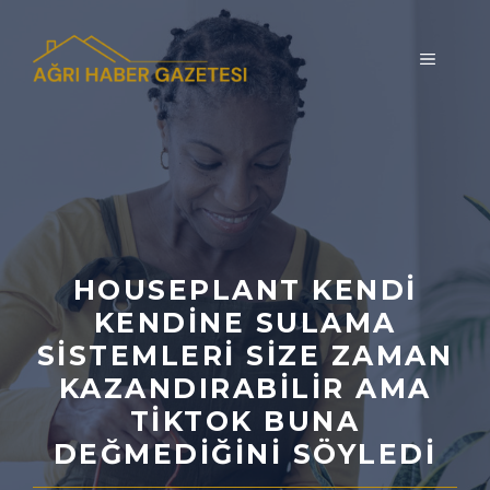
İçeriğe
atla
MENÜ
HOUSEPLANT KENDI
KENDINE SULAMA
SISTEMLERI SIZE ZAMAN
KAZANDIRABILIR AMA
TIKTOK BUNA
DEĞMEDIĞINI SÖYLEDI