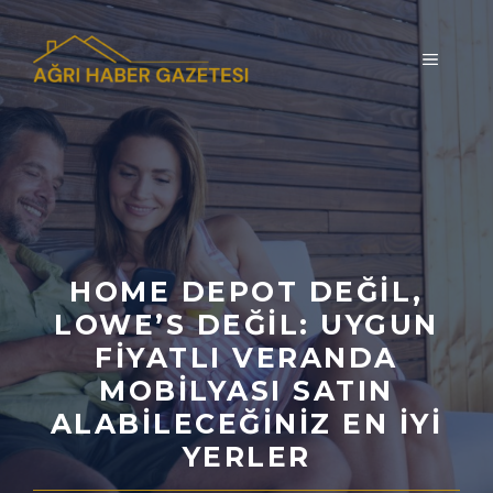
İçeriğe
atla
MENÜ
HOME DEPOT DEĞIL,
LOWE’S DEĞIL: UYGUN
FIYATLI VERANDA
MOBILYASI SATIN
ALABILECEĞINIZ EN İYI
YERLER