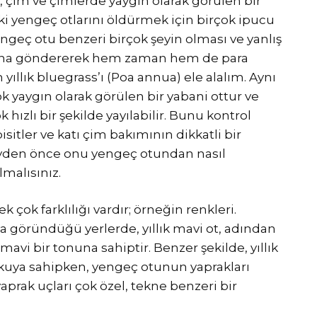
, çim ve çimlerde yaygın olarak görülen bir
ki yengeç otlarını öldürmek için birçok ipucu
engeç otu benzeri birçok şeyin olması ve yanlış
planına göndererek hem zaman hem de para
yıllık bluegrass’ı (Poa annua) ele alalım. Aynı
yaygın olarak görülen bir yabani ottur ve
 hızlı bir şekilde yayılabilir. Bunu kontrol
sitler ve katı çim bakımının dikkatli bir
şeyden önce onu yengeç otundan nasıl
lmalısınız.
k çok farklılığı vardır; örneğin renkleri.
a göründüğü yerlerde, yıllık mavi ot, adından
 mavi bir tonuna sahiptir. Benzer şekilde, yıllık
dokuya sahipken, yengeç otunun yaprakları
 yaprak uçları çok özel, tekne benzeri bir