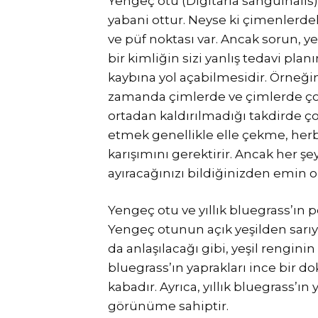
Yengeç otu (Digitaria sanguinalis)
yabani ottur. Neyse ki çimenlerde
ve püf noktası var. Ancak sorun, y
bir kimliğin sizi yanlış tedavi 
kaybına yol açabilmesidir. Örneğin 
zamanda çimlerde ve çimlerde çok 
ortadan kaldırılmadığı takdirde çok
etmek genellikle elle çekme, herbi
karışımını gerektirir. Ancak her 
ayıracağınızı bildiğinizden emin o
Yengeç otu ve yıllık bluegrass’ın pe
Yengeç otunun açık yeşilden sarıy
da anlaşılacağı gibi, yeşil renginin
bluegrass’ın yaprakları ince bir 
kabadır. Ayrıca, yıllık bluegrass’ın
görünüme sahiptir.