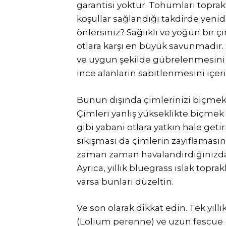
garantisi yoktur. Tohumları toprakt
koşullar sağlandığı takdirde yenide
önlersiniz? Sağlıklı ve yoğun bir ç
otlara karşı en büyük savunmadır.
ve uygun şekilde gübrelenmesini
ince alanların sabitlenmesini içeri
Bunun dışında çimlerinizi biçme
Çimleri yanlış yükseklikte biçmek o
gibi yabani otlara yatkın hale geti
sıkışması da çimlerin zayıflamasın
zaman zaman havalandırdığınızda
Ayrıca, yıllık bluegrass ıslak topr
varsa bunları düzeltin.
Ve son olarak dikkat edin. Tek yıllık
(Lolium perenne) ve uzun fescue