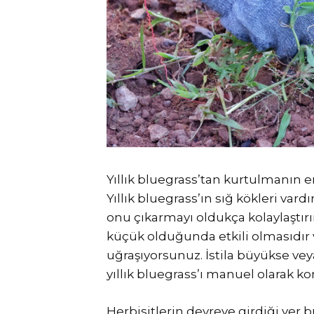
Yıllık bluegrass’tan kurtulmanın en
Yıllık bluegrass’ın sığ kökleri var
onu çıkarmayı oldukça kolaylaştırı
küçük olduğunda etkili olmasıdır ve
uğraşıyorsunuz. İstila büyükse veya
yıllık bluegrass’ı manuel olarak k
Herbisitlerin devreye girdiği yer bu