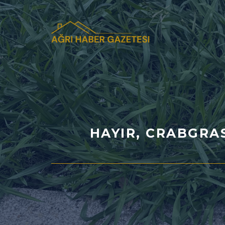
İçeriğe
atla
HAYIR, CRABGRAS