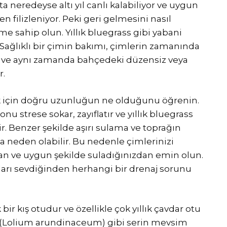
a neredeyse altı yıl canlı kalabiliyor ve uygun
n filizleniyor. Peki geri gelmesini nasıl
ime sahip olun. Yıllık bluegrass gibi yabani
 Sağlıklı bir çimin bakımı, çimlerin zamanında
 ve aynı zamanda bahçedeki düzensiz veya
r.
k için doğru uzunluğun ne olduğunu öğrenin.
nu strese sokar, zayıflatır ve yıllık bluegrass
rir. Benzer şekilde aşırı sulama ve toprağın
a neden olabilir. Bu nedenle çimlerinizi
n ve uygun şekilde suladığınızdan emin olun.
akları sevdiğinden herhangi bir drenaj sorunu
 bir kış otudur ve özellikle çok yıllık çavdar otu
 (Lolium arundinaceum) gibi serin mevsim