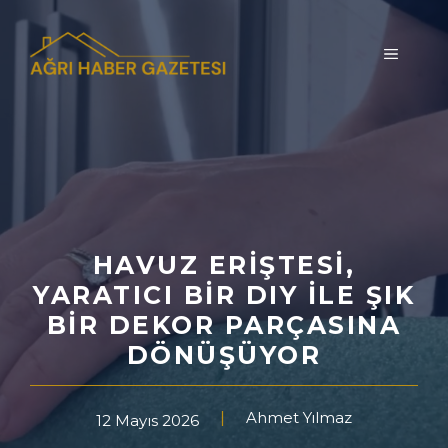
İçeriğe
atla
MENÜ
HAVUZ ERIŞTESI,
YARATICI BIR DIY ILE ŞIK
BIR DEKOR PARÇASINA
DÖNÜŞÜYOR
Ahmet Yılmaz
12 Mayıs 2026