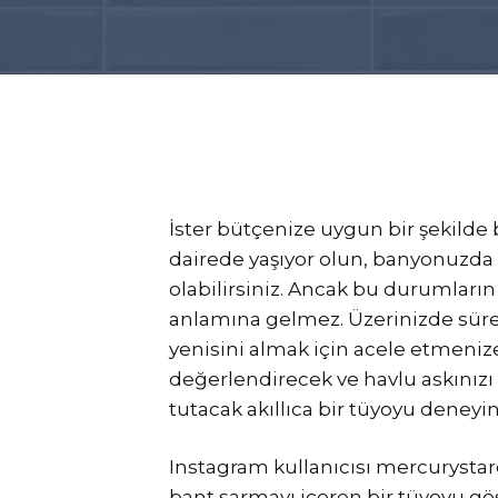
İster bütçenize uygun bir şekilde 
dairede yaşıyor olun, banyonuzda 
olabilirsiniz. Ancak bu durumların
anlamına gelmez. Üzerinizde sürek
yenisini almak için acele etmenize
değerlendirecek ve havlu askınızı
tutacak akıllıca bir tüyoyu deneyi
Instagram kullanıcısı mercurystard
bant sarmayı içeren bir tüyoyu göst