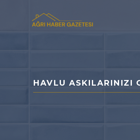
İçeriğe
atla
HAVLU ASKILARINIZI 