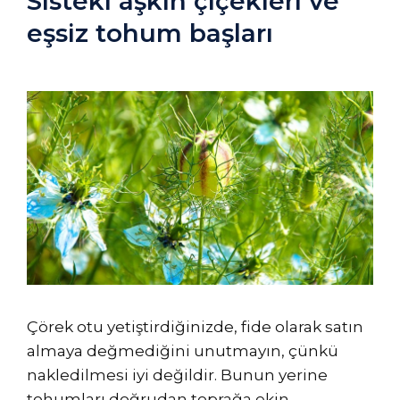
Sisteki aşkın çiçekleri ve
eşsiz tohum başları
Çörek otu yetiştirdiğinizde, fide olarak satın
almaya değmediğini unutmayın, çünkü
nakledilmesi iyi değildir. Bunun yerine
tohumları doğrudan toprağa ekin.