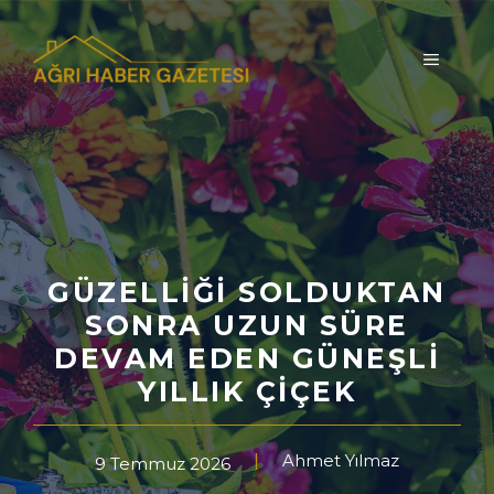
İçeriğe
atla
MENÜ
GÜZELLIĞI SOLDUKTAN
SONRA UZUN SÜRE
DEVAM EDEN GÜNEŞLI
YILLIK ÇIÇEK
Ahmet Yılmaz
9 Temmuz 2026