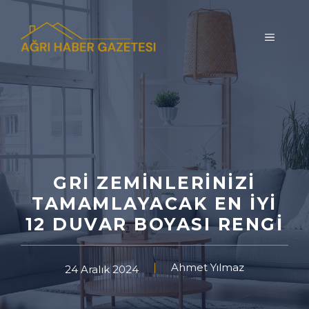
İçeriğe
atla
MENÜ
GRI ZEMINLERINIZI
TAMAMLAYACAK EN İYI
12 DUVAR BOYASI RENGI
Ahmet Yılmaz
24 Aralık 2024