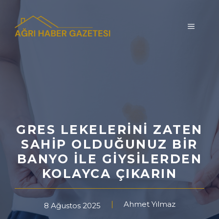
İçeriğe
atla
MENÜ
GRES LEKELERINI ZATEN
SAHIP OLDUĞUNUZ BIR
BANYO ILE GIYSILERDEN
KOLAYCA ÇIKARIN
Ahmet Yılmaz
8 Ağustos 2025