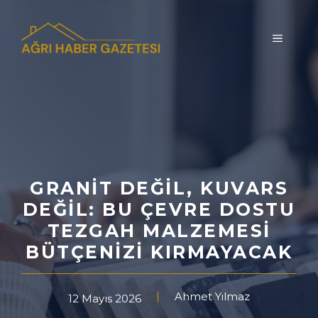
İçeriğe
atla
MENÜ
GRANIT DEĞIL, KUVARS
DEĞIL: BU ÇEVRE DOSTU
TEZGAH MALZEMESI
BÜTÇENIZI KIRMAYACAK
Ahmet Yılmaz
12 Mayıs 2026