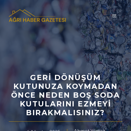
İçeriğe
atla
MENÜ
GERI DÖNÜŞÜM
KUTUNUZA KOYMADAN
ÖNCE NEDEN BOŞ SODA
KUTULARINI EZMEYI
BIRAKMALISINIZ?
Ahmet Yılmaz