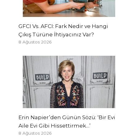
GFCI Vs. AFCI: Fark Nedir ve Hangi
Çıkış Türüne İhtiyacınız Var?
8 Ağustos 2026
Erin Napier’den Günün Sözü: ‘Bir Evi
Aile Evi Gibi Hissettirmek…’
8 Ağustos 2026