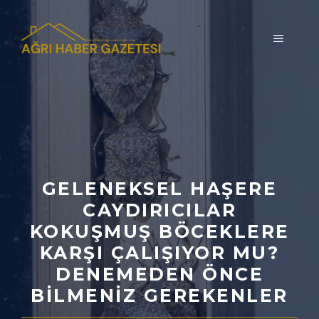
İçeriğe
atla
MENÜ
GELENEKSEL HAŞERE
CAYDIRICILAR
KOKUŞMUŞ BÖCEKLERE
KARŞI ÇALIŞIYOR MU?
DENEMEDEN ÖNCE
BILMENIZ GEREKENLER