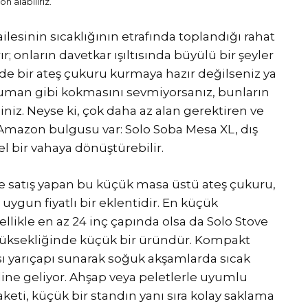
n alabiliriz.
ailesinin sıcaklığının etrafında toplandığı rahat
r; onların davetkar ışıltısında büyülü bir şeyler
izde bir ateş çukuru kurmaya hazır değilseniz ya
duman gibi kokmasını sevmiyorsanız, bunların
niz. Neyse ki, çok daha az alan gerektiren ve
mazon bulgusu var: Solo Soba Mesa XL, dış
bir vahaya dönüştürebilir.
de satış yapan bu küçük masa üstü ateş çukuru,
ygun fiyatlı bir eklentidir. En küçük
ellikle en az 24 inç çapında olsa da Solo Stove
 yüksekliğinde küçük bir üründür. Kompakt
 ısı yarıçapı sunarak soğuk akşamlarda sıcak
ine geliyor. Ahşap veya peletlerle uyumlu
aketi, küçük bir standın yanı sıra kolay saklama