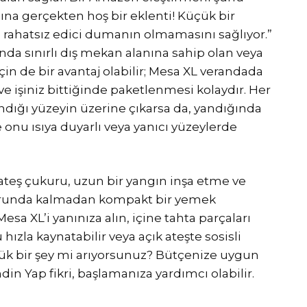
sına gerçekten hoş bir eklenti! Küçük bir
ve rahatsız edici dumanın olmamasını sağlıyor.”
anda sınırlı dış mekan alanına sahip olan veya
çin de bir avantaj olabilir; Mesa XL verandada
e işiniz bittiğinde paketlenmesi kolaydır. Her
ndığı yüzeyin üzerine çıkarsa da, yandığında
e onu ısıya duyarlı veya yanıcı yüzeylerde
ateş çukuru, uzun bir yangın inşa etme ve
runda kalmadan kompakt bir yemek
Mesa XL’i yanınıza alın, içine tahta parçaları
hızla kaynatabilir veya açık ateşte sosisli
üyük bir şey mi arıyorsunuz? Bütçenize uygun
ndin Yap fikri, başlamanıza yardımcı olabilir.