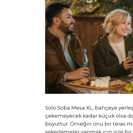
Solo Soba Mesa XL, bahçeye yerleş
çekemeyecek kadar küçük olsa da, r
boyuttur. Örneğin onu bir teras ma
şekerlemeler yapmak için size bir