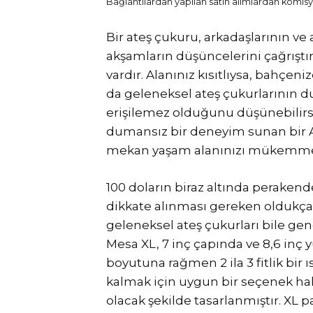
Bağlantılardan yapılan satın alımlardan komisyo
Bir ateş çukuru, arkadaşlarının ve 
akşamların düşüncelerini çağrıştırı
vardır. Alanınız kısıtlıysa, bahçen
da geleneksel ateş çukurlarının 
erişilemez olduğunu düşünebilirsi
dumansız bir deneyim sunan bir A
mekan yaşam alanınızı mükemmel 
100 doların biraz altında peraken
dikkate alınması gereken oldukça u
geleneksel ateş çukurları bile gen
Mesa XL, 7 inç çapında ve 8,6 inç
boyutuna rağmen 2 ila 3 fitlik bir
kalmak için uygun bir seçenek hal
olacak şekilde tasarlanmıştır. XL p