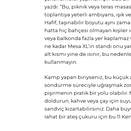
yazdı: “Bu, piknik veya teras masa
toplantıya yeterli ambiyans, ışık 
Hafif, taşınabilir boyutu aynı zam
hatta hiç bahçesi olmayan kişiler i
veya balkonda fazla yer kaplamaz v
ne kadar Mesa XL’in standı onu ya
alt kısmı yine de ısınır, bu nedenl
kullanmayın.
Kamp yapan biriyseniz, bu küçük 
söndürme süreciyle uğraşmak zo
pişirmenin pratik bir yolu olabilir. 
doldurun; kahve veya çay için suyu 
sandviç kızartabilirsiniz. Daha b
rahat bir ateş çukuru için bu 11 Ke