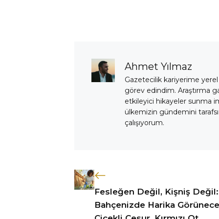
Ahmet Yılmaz
Gazetecilik kariyerime yerel
görev edindim. Araştırma 
etkileyici hikayeler sunma i
ülkemizin gündemini tarafsız
çalışıyorum.
Fesleğen Değil, Kişniş Değil:
Bahçenizde Harika Görünec
Çiçekli Cesur, Kırmızı Ot