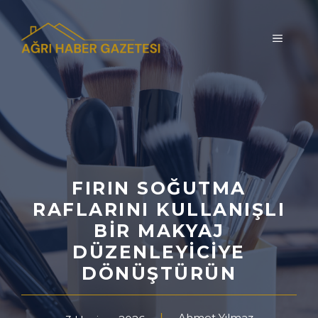
İçeriğe
atla
MENÜ
FIRIN SOĞUTMA
RAFLARINI KULLANIŞLI
BIR MAKYAJ
DÜZENLEYICIYE
DÖNÜŞTÜRÜN
Ahmet Yılmaz