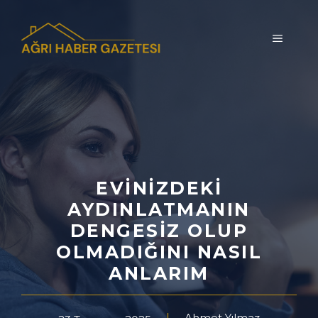
İçeriğe
atla
MENÜ
EVINIZDEKI
AYDINLATMANIN
DENGESIZ OLUP
OLMADIĞINI NASIL
ANLARIM
Ahmet Yılmaz