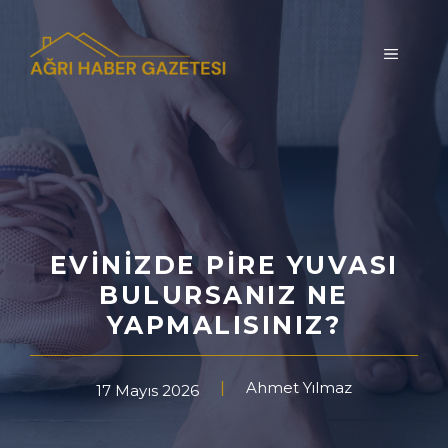
İçeriğe
atla
MENÜ
EVINIZDE PIRE YUVASI
BULURSANIZ NE
YAPMALISINIZ?
Ahmet Yılmaz
17 Mayıs 2026