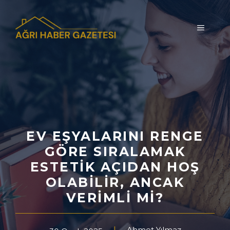
İçeriğe
atla
MENÜ
EV EŞYALARINI RENGE
GÖRE SIRALAMAK
ESTETIK AÇIDAN HOŞ
OLABILIR, ANCAK
VERIMLI MI?
Ahmet Yılmaz