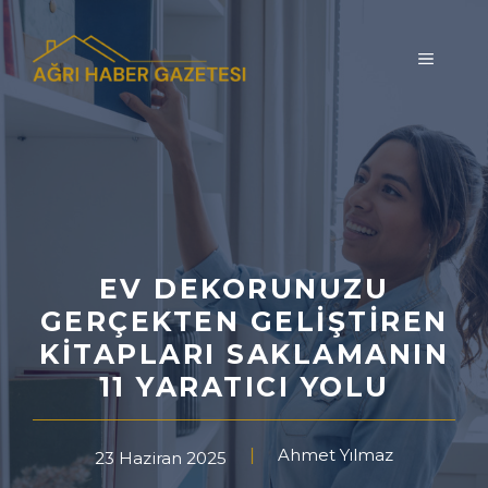
İçeriğe
atla
MENÜ
EV DEKORUNUZU
GERÇEKTEN GELIŞTIREN
KITAPLARI SAKLAMANIN
11 YARATICI YOLU
Ahmet Yılmaz
23 Haziran 2025