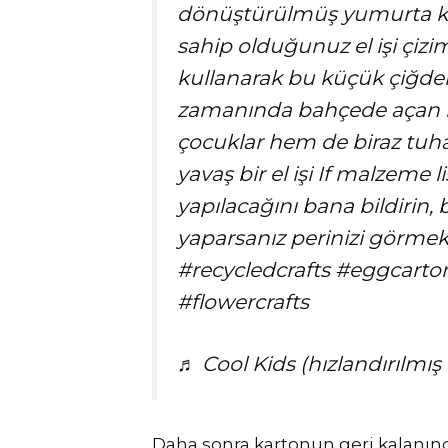
dönüştürülmüş yumurta k
sahip olduğunuz el işi çiz
kullanarak bu küçük çiğde
zamanında bahçede açan i
çocuklar hem de biraz tuhaf
yavaş bir el işi If malzeme l
yapılacağını bana bildiri
yaparsanız perinizi görme
#recycledcrafts #eggcarton
#flowercrafts
♬ Cool Kids (hızlandırılmı
Daha sonra kartonun geri kalanında