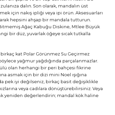
zulanıza dalın. Son olarak, mandalın üst
ek için nakış ipliği veya ipi örün. Aksesuarları
narak hepsini ahşap bir mandala tutturun.
er Bitmemiş Ağaç Kabuğu Diskine, Mtlee Büyük
i bir düz, yuvarlak öğeye sıcak tutkalla
ra birkaç kat Polar Görünmez Su Geçirmez
 böylece yağmur yağdığında parçalanmazlar.
ü olan herhangi bir peri bahçesi fikrine
ına asmak için bir dizi mini Noel ışığına
a pek iyi değilseniz, birkaç basit değişiklikle
kızlarına veya cadılara dönüştürebilirsiniz. Veya
arak yeniden değerlendirin; mandal kök haline