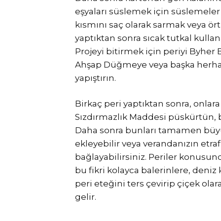
eşyaları süslemek için süslemeler 
kısmını saç olarak sarmak veya örtm
yaptıktan sonra sıcak tutkal kulla
Projeyi bitirmek için periyi Byh
Ahşap Düğmeye veya başka herhang
yapıştırın.
Birkaç peri yaptıktan sonra, onla
Sızdırmazlık Maddesi püskürtün,
Daha sonra bunları tamamen büyül
ekleyebilir veya verandanızın etraf
bağlayabilirsiniz. Periler konusund
bu fikri kolayca balerinlere, deniz 
peri eteğini ters çevirip çiçek ol
gelir.