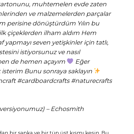
artonunu, muhtemelen evde zaten
imlerinden ve malzemelerden parçalar
m perisine dönüştürdüm Yılın bu
lk çiçeklerden ilham aldım Hem
 yapmayı seven yetişkinler için tatlı,
istesini istiyorsunuz ve nasıl
n, ben de hemen açayım
Eğer
k isterim Bunu sonraya saklayın
craft #cardboardcrafts #naturecrafts
ş versiyonumuz) – Echosmith
n bir şapka ve bir tüp üst kısmı kesin. Bu