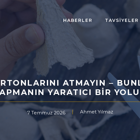
HABERLER
TAVSIYELER
RTONLARINI ATMAYIN – BUNL
APMANIN YARATICI BIR YOL
Ahmet Yılmaz
7 Temmuz 2026