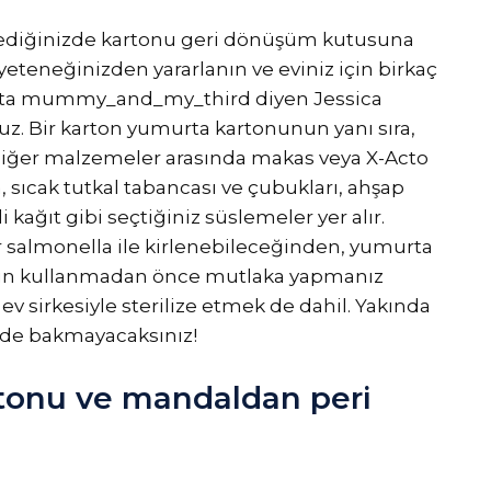
yediğinizde kartonu geri dönüşüm kutusuna
 yeteneğinizden yararlanın ve eviniz için birkaç
ok’ta mummy_and_my_third diyen Jessica
uz. Bir karton yumurta kartonunun yanı sıra,
 diğer malzemeler arasında makas veya X-Acto
, sıcak tutkal tabancası ve çubukları, ahşap
kağıt gibi seçtiğiniz süslemeler yer alır.
ar salmonella ile kirlenebileceğinden, yumurta
i için kullanmadan önce mutlaka yapmanız
ev sirkesiyle sterilize etmek de dahil. Yakında
ilde bakmayacaksınız!
rtonu ve mandaldan peri