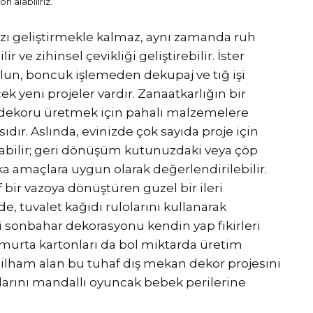
n alabiliriz.
ınızı geliştirmekle kalmaz, aynı zamanda ruh
ilir ve zihinsel çevikliği geliştirebilir. İster
lun, boncuk işlemeden dekupaj ve tığ işi
 yeni projeler vardır. Zanaatkarlığın bir
 dekoru üretmek için pahalı malzemelere
ır. Aslında, evinizde çok sayıda proje için
bilir; geri dönüşüm kutunuzdaki veya çöp
a amaçlara uygun olarak değerlendirilebilir.
f bir vazoya dönüştüren güzel bir ileri
, tuvalet kağıdı rulolarını kullanarak
i sonbahar dekorasyonu kendin yap fikirleri
murta kartonları da bol miktarda üretim
ilham alan bu tuhaf dış mekan dekor projesini
arını mandallı oyuncak bebek perilerine