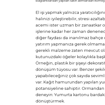
Bağlantılardan yapılan satın alımlardan komisyo
El işi yapmak yalnızca yaratıcılığ
halinizi iyileştirebilir, stresi azaltab
acemi ister uzman bir zanaatkar o
işlerine kadar her zaman denenecek
diğer faydası da inanılmaz bahçe
yatırım yapmanıza gerek olmamasıd
gerekli malzeme zaten mevcut ola
kutunuzdaki öğeler kolaylıkla başk
Örneğin, plastik bir şişeyi dekorati
dönüşüm tüyosu var. Benzer şekilde
yapabileceğiniz çok sayıda seviml
var. Kağıt hamurundan yapılan yu
potansiyeline sahiptir. Ormandan 
deneyin: Yumurta kartonu bardakl
dönüştürmek.