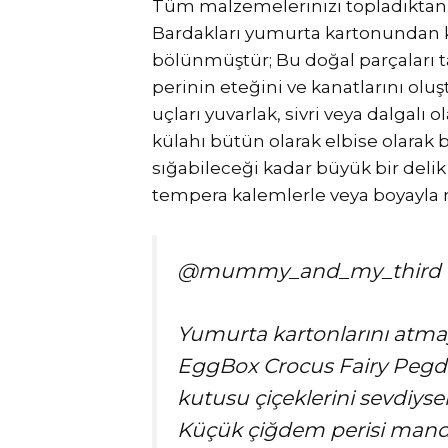
Tüm malzemelerinizi topladıktan so
Bardakları yumurta kartonundan ke
bölünmüştür; Bu doğal parçaları ta
perinin eteğini ve kanatlarını oluş
uçları yuvarlak, sivri veya dalgalı 
külahı bütün olarak elbise olarak
sığabileceği kadar büyük bir delik 
tempera kalemlerle veya boyayla r
@mummy_and_my_third
Yumurta kartonlarını atma
EggBox Crocus Fairy Pegd
kutusu çiçeklerini sevdiyse
Küçük çiğdem perisi mand