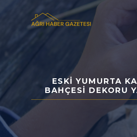
İçeriğe
atla
ESKI YUMURTA KA
BAHÇESI DEKORU Y