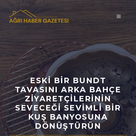
İçeriğe
atla
MENÜ
ESKI BIR BUNDT
TAVASINI ARKA BAHÇE
ZIYARETÇILERININ
SEVECEĞI SEVIMLI BIR
KUŞ BANYOSUNA
DÖNÜŞTÜRÜN