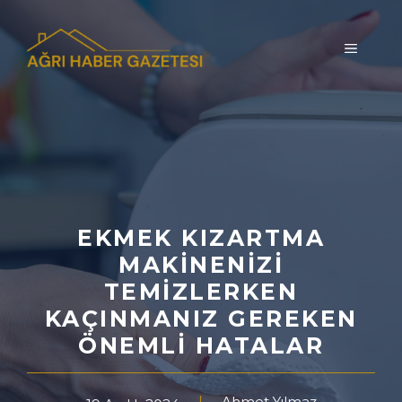
İçeriğe
atla
MENÜ
EKMEK KIZARTMA
MAKINENIZI
TEMIZLERKEN
KAÇINMANIZ GEREKEN
ÖNEMLI HATALAR
Ahmet Yılmaz