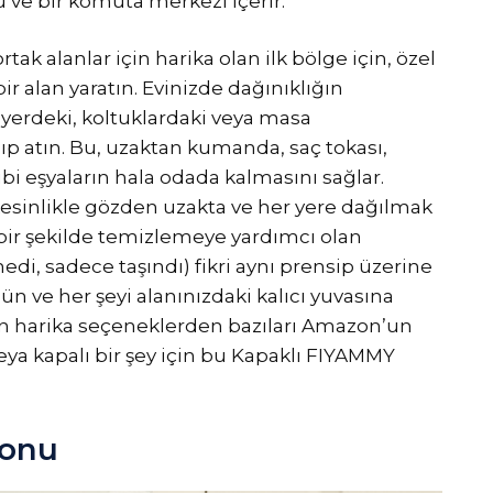
u ve bir komuta merkezi içerir.
tak alanlar için harika olan ilk bölge için, özel
ir alan yaratın. Evinizde dağınıklığın
yerdeki, koltuklardaki veya masa
lıp atın. Bu, uzaktan kumanda, saç tokası,
ibi eşyaların hala odada kalmasını sağlar.
 kesinlikle gözden uzakta ve her yere dağılmak
lı bir şekilde temizlemeye yardımcı olan
di, sadece taşındı) fikri aynı prensip üzerine
nün ve her şeyi alanınızdaki kalıcı yuvasına
için harika seçeneklerden bazıları Amazon’un
eya kapalı bir şey için bu Kapaklı FIYAMMY
yonu