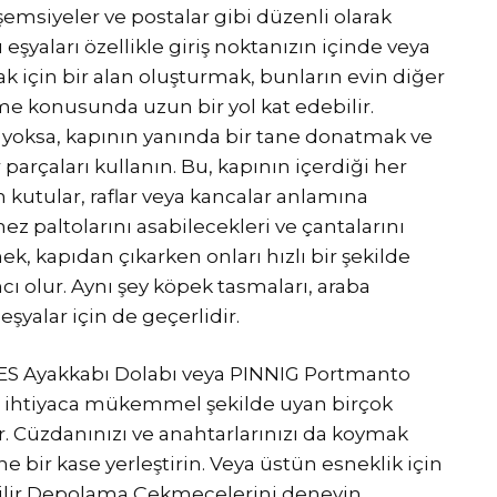
 şemsiyeler ve postalar gibi düzenli olarak
u eşyaları özellikle giriş noktanızın içinde veya
için bir alan oluşturmak, bunların evin diğer
e konusunda uzun bir yol kat edebilir.
u yoksa, kapının yanında bir tane donatmak ve
arçaları kullanın. Bu, kapının içerdiği her
n kutular, raflar veya kancalar anlamına
mez paltolarını asabilecekleri ve çantalarını
ek, kapıdan çıkarken onları hızlı bir şekilde
ı olur. Aynı şey köpek tasmaları, araba
şyalar için de geçerlidir.
ES Ayakkabı Dolabı veya PINNIG Portmanto
zla ihtiyaca mükemmel şekilde uyan birçok
Cüzdanınızı ve anahtarlarınızı da koymak
e bir kase yerleştirin. Veya üstün esneklik için
bilir Depolama Çekmecelerini deneyin.