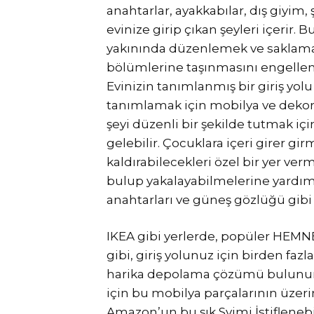
anahtarlar, ayakkabılar, dış giyim,
evinize girip çıkan şeyleri içerir. B
yakınında düzenlemek ve saklamak 
bölümlerine taşınmasını engellem
Evinizin tanımlanmış bir giriş yol
tanımlamak için mobilya ve dekor p
şeyi düzenli bir şekilde tutmak içi
gelebilir. Çocuklara içeri girer gir
kaldırabilecekleri özel bir yer verm
bulup yakalayabilmelerine yardımc
anahtarları ve güneş gözlüğü gibi e
IKEA gibi yerlerde, popüler HEMN
gibi, giriş yolunuz için birden fa
harika depolama çözümü bulunur. 
için bu mobilya parçalarının üzerin
Amazon’un bu şık Svimi İstiflene