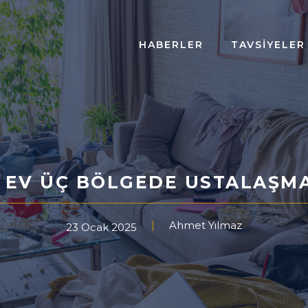
HABERLER
TAVSIYELER
R EV ÜÇ BÖLGEDE USTALAŞM
Ahmet Yılmaz
23 Ocak 2025