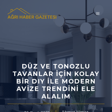
İçeriğe
atla
MENÜ
DÜZ VE TONOZLU
TAVANLAR IÇIN KOLAY
BIR DIY ILE MODERN
AVIZE TRENDINI ELE
ALALIM
Ahmet Yılmaz