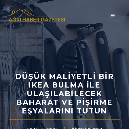
İçeriğe
atla
MENÜ
DÜŞÜK MALIYETLI BIR
IKEA BULMA ILE
ULAŞILABILECEK
BAHARAT VE PIŞIRME
EŞYALARINI TUTUN
Ahmet Yılmaz