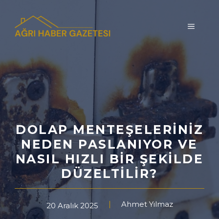
İçeriğe
atla
MENÜ
DOLAP MENTEŞELERINIZ
NEDEN PASLANIYOR VE
NASIL HIZLI BIR ŞEKILDE
DÜZELTILIR?
Ahmet Yılmaz
20 Aralık 2025