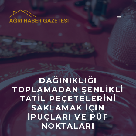
İçeriğe
atla
MENÜ
DAĞINIKLIĞI
TOPLAMADAN ŞENLIKLI
TATIL PEÇETELERINI
SAKLAMAK İÇIN
İPUÇLARI VE PÜF
NOKTALARI