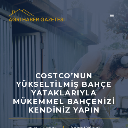
İçeriğe
atla
MENÜ
COSTCO’NUN
YÜKSELTILMIŞ BAHÇE
YATAKLARIYLA
MÜKEMMEL BAHÇENIZI
KENDINIZ YAPIN
Ahmet Yılmaz