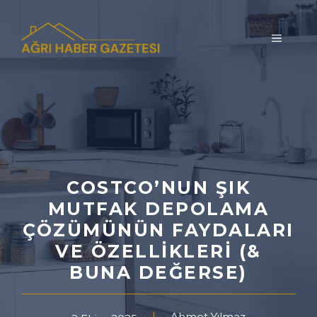
İçeriğe
atla
MENÜ
COSTCO’NUN ŞIK
MUTFAK DEPOLAMA
ÇÖZÜMÜNÜN FAYDALARI
VE ÖZELLIKLERI (&
BUNA DEĞERSE)
Ahmet Yılmaz