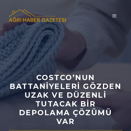
İçeriğe
atla
MENÜ
COSTCO’NUN
BATTANIYELERI GÖZDEN
UZAK VE DÜZENLI
TUTACAK BIR
DEPOLAMA ÇÖZÜMÜ
VAR