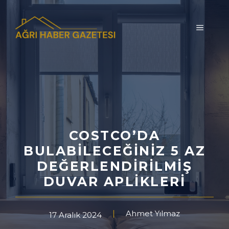
İçeriğe
atla
MENÜ
COSTCO’DA
BULABILECEĞINIZ 5 AZ
DEĞERLENDIRILMIŞ
DUVAR APLIKLERI
Ahmet Yılmaz
17 Aralık 2024